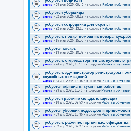
Требуются водители
yanus
» 05 июн 2025, 09:45 » в форуме
Работа и обучение
Требуются уборщицы
yanus
» 02 июн 2025, 08:12 » в форуме
Работа и обучение
Требуются сотрудники для охраны
yanus
» 22 май 2025, 13:16 » в форуме
Работа и обучение
Требуются: повар, помощник повара, кух.раб
yanus
» 15 май 2025, 15:50 » в форуме
Работа и обучение
Требуется косарь
yanus
» 13 май 2025, 10:39 » в форуме
Работа и обучение
Требуются: сторожа, горничные, кухонные, р
yanus
» 24 апр 2025, 11:10 » в форуме
Работа и обучение
Требуются: администратор регистратуры пол
служебных помещений
yanus
» 23 апр 2025, 12:45 » в форуме
Работа и обучение
Требуется официант, кухонный работник
yanus
» 23 апр 2025, 11:46 » в форуме
Работа и обучение
Требуются рабочие склада, кладовщик
yanus
» 18 апр 2025, 09:53 » в форуме
Работа и обучение
Требуется уборщик подъездов и придомовой
yanus
» 09 апр 2025, 15:35 » в форуме
Работа и обучение
Требуются: рабочие, горничные, официанты, 
yanus
» 02 апр 2025, 09:27 » в форуме
Работа и обучение