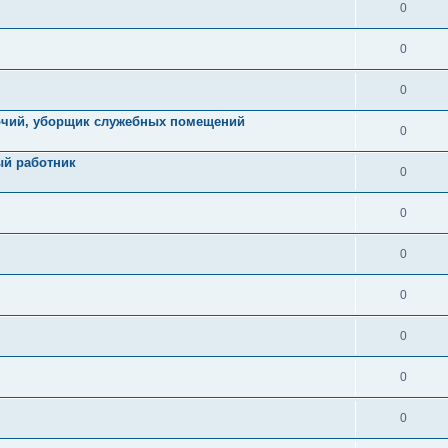
0
0
0
абочий, уборщик служебных помещений
0
ый работник
0
0
0
0
0
0
0