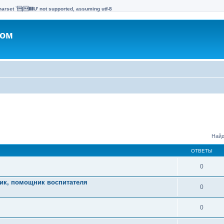
harset `|��U' not supported, assuming utf-8
ком
Найд
ОТВЕТЫ
0
ник, помощник воспитателя
0
0