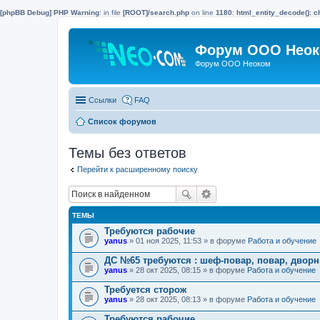
[phpBB Debug] PHP Warning
: in file
[ROOT]/search.php
on line
1180
:
html_entity_decode(): c
Форум ООО Нео
Форум ООО Неоком
Ссылки
FAQ
Список форумов
Темы без ответов
Перейти к расширенному поиску
ТЕМЫ
Требуются рабочие
yanus
» 01 ноя 2025, 11:53 » в форуме
Работа и обучение
ДС №65 требуются : шеф-повар, повар, двор
yanus
» 28 окт 2025, 08:15 » в форуме
Работа и обучение
Требуется сторож
yanus
» 28 окт 2025, 08:13 » в форуме
Работа и обучение
Требуются рабочие