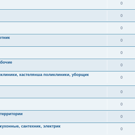
0
0
0
отник
0
0
абочие
0
иклиники, кастелянша поликлиники, уборщик
0
0
0
 территории
0
кухонные, сантехник, электрик
0